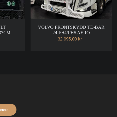
YLT
VOLVO FRONTSKYDD TD-BAR
X37CM
24 FH4/FH5 AERO
32 995,00 kr
erera