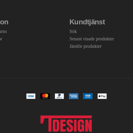
ion
Kundtjänst
urns
Sök
or
Senast visade produkter
Jämför produkter