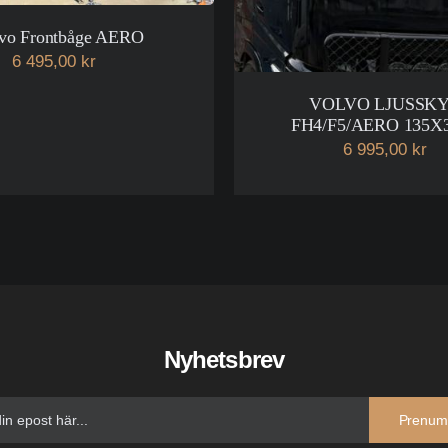
vo Frontbåge AERO
6 495,00 kr
VOLVO LJUSSK
FH4/F5/AERO 135
6 995,00 kr
Nyhetsbrev
Prenum