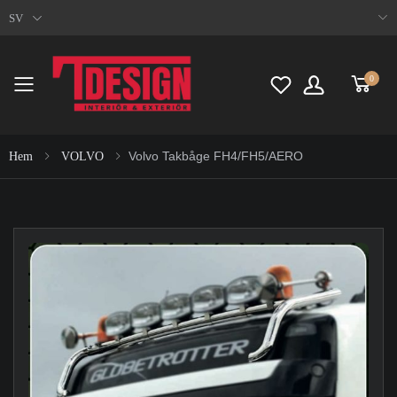
SV
0
Toggle mobile menu
Volvo Takbåge FH4/FH5/AERO
Hem
VOLVO