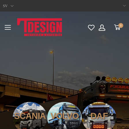
SV
0
Toggle mobile menu
SCANIA
VOLVO
DAF