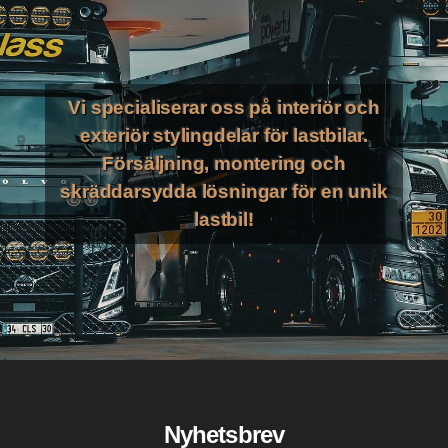
Vi specialiserar oss på interiör och
exteriör stylingdelar för lastbilar.
Försäljning, montering och
skräddarsydda lösningar för en unik
lastbil!
Nyhetsbrev