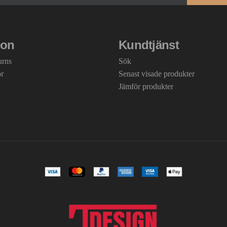
ion
Kundtjänst
urns
Sök
or
Senast visade produkter
Jämför produkter