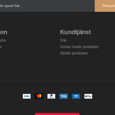
Prenum
ion
Kundtjänst
urns
Sök
or
Senast visade produkter
Jämför produkter