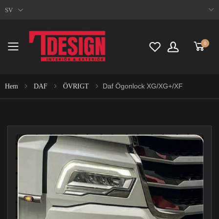
SV
0
Toggle mobile menu
Daf Ögonlock XG/XG+/XF
Hem
DAF
ÖVRIGT