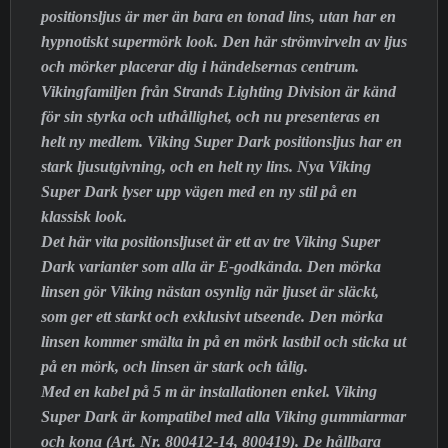
positionsljus är mer än bara en tonad lins, utan har en
hypnotiskt supermörk look. Den här strömvirveln av ljus
och mörker placerar dig i händelsernas centrum.
Vikingfamiljen från Strands Lighting Division är känd
för sin styrka och uthållighet, och nu presenteras en
helt ny medlem. Viking Super Dark positionsljus har en
stark ljusutgivning, och en helt ny lins. Nya Viking
Super Dark lyser upp vägen med en ny stil på en
klassisk look.
Det här vita positionsljuset är ett av tre Viking Super
Dark varianter som alla är E-godkända. Den mörka
linsen gör Viking nästan osynlig när ljuset är släckt,
som ger ett starkt och exklusivt utseende. Den mörka
linsen kommer smälta in på en mörk lastbil och sticka ut
på en mörk, och linsen är stark och tålig.
Med en kabel på 5 m är installationen enkel. Viking
Super Dark är kompatibel med alla Viking gummiarmar
och kona (Art. Nr. 800412-14, 800419). De hållbara