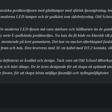
assiska positionsljusen med glödlampor med sfärisk ljusutgivning, i
i moderna LED-lampor och är godkänt som sidobelysning. Old School
l? De moderna LED-ljusen må vara starkare och hållbarare än de gaml
ny serie E-godkända positionsljus. Nu kan du få både en klassisk stil p
monterade på kort gummiarm. Det har en mycket efterlängtad funktion
fram och bak. Den levereras med 30 cm kabel med DT-2 kontakt, vilke
 definieras av kvalitet och design. Tack vare att Old School tillver
r och hårt slitage. De är även designade för att skapa ett optimalt ut
örare, för att skapa bästa möjliga ljusmiljö och stylingmöjligheter.