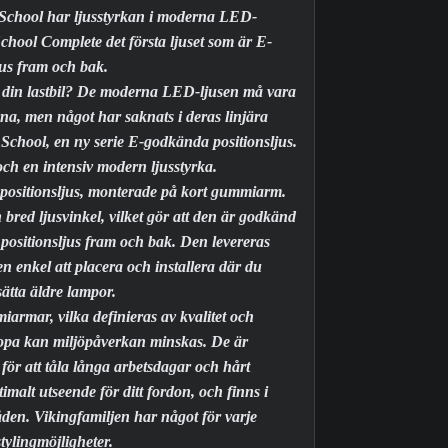
 School har ljusstyrkan i moderna LED-
hool Complete det första ljuset som är E-
us fram och bak.
på din lastbil? De moderna LED-ljusen må vara
na, men något har saknats i deras linjära
d School, en ny serie E-godkända positionsljus.
 och en intensiv modern ljusstyrka.
positionsljus, monterade på kort gummiarm.
 bred ljusvinkel, vilket gör att den är godkänd
ositionsljus fram och bak. Den levereras
 enkel att placera och installera där du
ätta äldre lampor.
armar, vilka definieras av kvalitet och
uropa kan miljöpåverkan minskas. De är
för att tåla långa arbetsdagar och hårt
timalt utseende för ditt fordon, och finns i
en. Vikingfamiljen har något för varje
stylingmöjligheter.