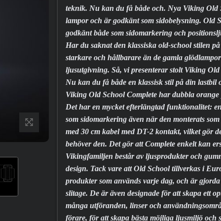
teknik. Nu kan du få både och. Nya Viking Old
lampor och är godkänt som sidobelysning. Old Sc
godkänt både som sidomarkering och positionslj
Har du saknat den klassiska old-school stilen 
starkare och hållbarare än de gamla glödlampor
ljusutgivning. Så, vi presenterar stolt Viking Ol
Nu kan du få både en klassisk stil på din lastbil
Viking Old School Complete har dubbla orange 
Det har en mycket efterlängtad funktionalitet: en
som sidomarkering även när den monterats som p
med 30 cm kabel med DT-2 kontakt, vilket gör den
behöver den. Det gör att Complete enkelt kan ers
Vikingfamiljen består av ljusprodukter och gummi
design. Tack vare att Old School tillverkas i E
produkter som används varje dag, och är gjorda 
slitage. De är även designade för att skapa ett op
många utföranden, linser och användningsområd
förare, för att skapa bästa möjliga ljusmiljö och 