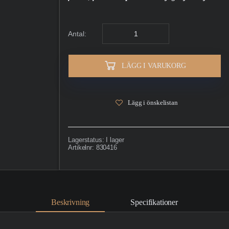
Antal:
LÄGG I VARUKORG
Lägg i önskelistan
Lagerstatus:
I lager
Artikelnr:
830416
Beskrivning
Specifikationer