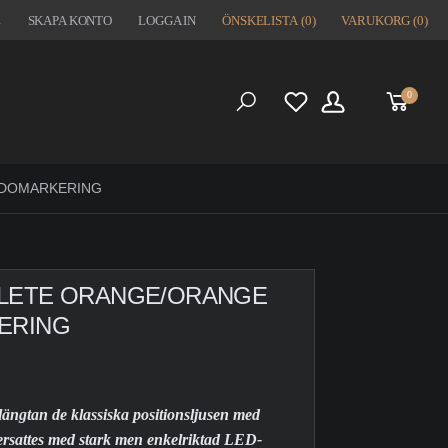
1
SKAPA KONTO
LOGGA IN
ÖNSKELISTA
(0)
VARUKORG
(0)
0
S
IDOMARKERING
PLETE ORANGE/ORANGE
ERING
ängtan de klassiska positionsljusen med
 ersattes med stark men enkelriktad LED-