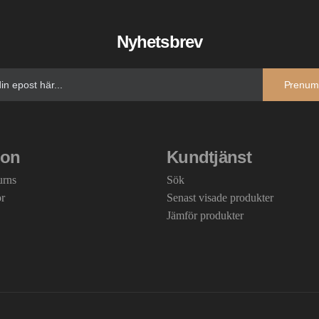
Nyhetsbrev
Prenum
ion
Kundtjänst
urns
Sök
or
Senast visade produkter
Jämför produkter