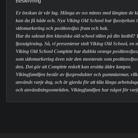
Beskrivning
Er önskan är vår lag. Många av oss minns med längtan de kl
kan du få både och. Nya Viking Old School har ljusstyrkan 
sidomarkering och positionsljus fram och bak.
Har du saknat den klassiska old-school stilen på din lastbi
ljusutgivning. Så, vi presenterar stolt Viking Old School, en 
Viking Old School Complete har dubbla orange positionsljus, 
som sidomarkering även när den monterats som positionsljus 
den. Det gör att Complete enkelt kan ersätta äldre lampor.
Vikingfamiljen består av ljusprodukter och gummiarmar, vilka
används varje dag, och är gjorda för att tåla långa arbetsdaga
och användningsområden. Vikingfamiljen har något för varje f