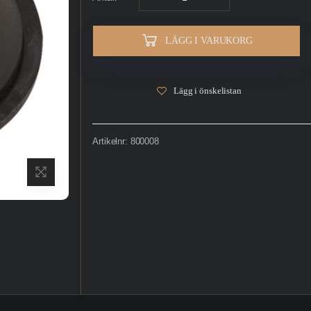
LÄGG I VARUKORG
Lägg i önskelistan
Artikelnr:
800008