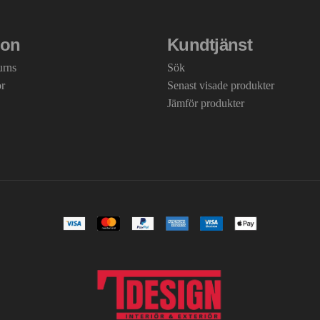
ion
Kundtjänst
urns
Sök
or
Senast visade produkter
Jämför produkter