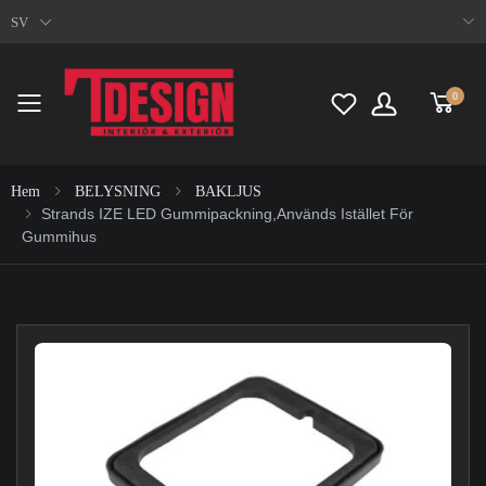
SV
0
Toggle mobile menu
Hem
BELYSNING
BAKLJUS
Strands IZE LED Gummipackning,Används Istället För
Gummihus