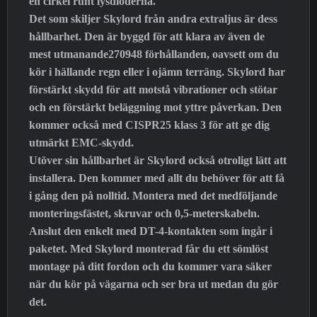
en cirkel runt lysdioderna.
Det som skiljer Skylord från andra extraljus är dess
hållbarhet. Den är byggd för att klara av även de
mest utmanande270948 förhållanden, oavsett om du
kör i hällande regn eller i ojämn terräng. Skylord har
förstärkt skydd för att motstå vibrationer och stötar
och en förstärkt beläggning mot yttre påverkan. Den
kommer också med CISPR25 klass 3 för att ge dig
utmärkt EMC-skydd.
Utöver sin hållbarhet är Skylord också otroligt lätt att
installera. Den kommer med allt du behöver för att få
i gång den på nolltid. Montera med det medföljande
monteringsfästet, skruvar och 0,5-meterskabeln.
Anslut den enkelt med DT-4-kontakten som ingår i
paketet. Med Skylord monterad får du ett sömlöst
montage på ditt fordon och du kommer vara säker
när du kör på vägarna och ser bra ut medan du gör
det.