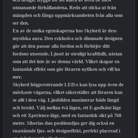
utmanande förhållandena. Redo att sticka ut från
mängden och fånga uppmärksamheten från alla som
ser den.
En av de unika egenskaperna hos Skylord är dess
mystiska aura. Den exklusiva och slimmade designen
gör att den passar alla fordon och förhöjer ditt
fordons utseende. Ljuset är otroligt kraftfullt, nästan
som att det inte är av denna värld. Vilket skapar en
fantastisk effekt som gör föraren nyfiken och vill ha
mer.
Skylord högpresterande LED:s kan lysa upp även de
mörkaste vägarna, vilket säkerställer att föraren kan
se allt i dess väg. Ljusbilden maximerar både längd
och bredd. Välj mellan två lägen, ett E-godkänt läge
och ett Xperience-läge, med en fantastisk sikt på 768
meter. Siberias duo positionsljus ger dig också en
enastående ljus- och designeffekt, perfekt placerad i