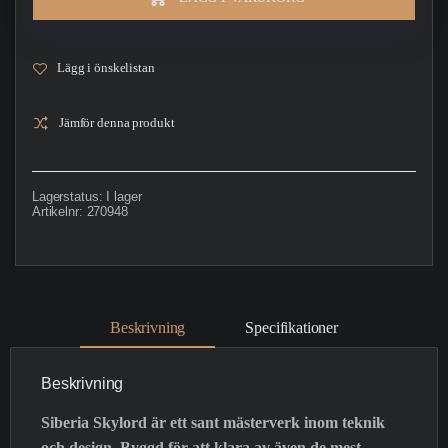
Lägg i önskelistan
Jämför denna produkt
Lagerstatus:
I lager
Artikelnr:
270948
Beskrivning
Specifikationer
Beskrivning
Siberia Skylord är ett sant mästerverk inom teknik
och design. Byggd för att klara av även de mest