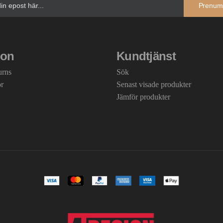
Prenum
ion
Kundtjänst
urns
Sök
or
Senast visade produkter
Jämför produkter