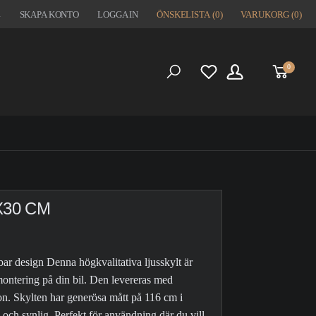
1
SKAPA KONTO
LOGGA IN
ÖNSKELISTA
(0)
VARUKORG
(0)
0
S
X30 CM
ar design Denna högkvalitativa ljusskylt är
 montering på din bil. Den levereras med
ion. Skylten har generösa mått på 116 cm i
 och synlig. Perfekt för användning där du vill