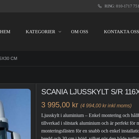
RING: 010-1717 75
HEM
KATEGORIER
OM OSS
KONTAKTA OS
16X30 CM
SCANIA LJUSSKYLT S/R 116
3 995,00 kr
(4 994,00 kr inkl moms)
Ljusskylt i aluminium – Enkel montering och hållb
tillverkad i slitstark aluminium och är perfekt för
monteringsfästen för en snabb och enkel installat
bredd och 30 cm i höjd, vilket gör den både tydlig