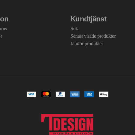
ion
Kundtjänst
urns
Sök
or
Senast visade produkter
Jämför produkter