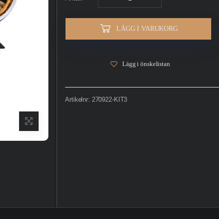
LÄGG I VARUKORG
Lägg i önskelistan
Artikelnr:
270922-KIT3