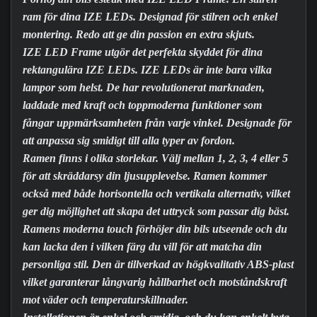
ram för dina IZE LEDs. Designad för stilren och enkel
montering. Redo att ge din passion en extra skjuts.
IZE LED Frame utgör det perfekta skyddet för dina
rektangulära IZE LEDs. IZE LEDs är inte bara vilka
lampor som helst. De har revolutionerat marknaden,
laddade med kraft och toppmoderna funktioner som
fångar uppmärksamheten från varje vinkel. Designade för
att anpassa sig smidigt till alla typer av fordon.
Ramen finns i olika storlekar. Välj mellan 1, 2, 3, 4 eller 5
för att skräddarsy din ljusupplevelse. Ramen kommer
också med både horisontella och vertikala alternativ, vilket
ger dig möjlighet att skapa det uttryck som passar dig bäst.
Ramens moderna touch förhöjer din bils utseende och du
kan lacka den i vilken färg du vill för att matcha din
personliga stil. Den är tillverkad av högkvalitativ ABS-plast
vilket garanterar långvarig hållbarhet och motståndskraft
mot väder och temperaturskillnader.