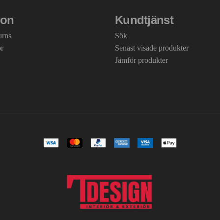
ion
Kundtjänst
urns
Sök
or
Senast visade produkter
Jämför produkter