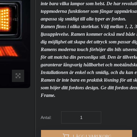
inte bara vilka lampor som helst. De har revolu
toppmoderna funktioner som fångar uppmärksamh
anpassa sig smidigt till alla typer av fordon.
Ramen finns i olika storlekar. Välj mellan 1, 2, 3,
ljusupplevelse. Ramen kommer också med både hori
dig möjlighet att skapa det uttryck som passar dig
Ramens moderna touch förhöjer din bils utseende
för att matcha din personliga stil. Den är tillver
garanterar långvarig hållbarhet och motståndskr
Installationen är enkel och smidig, och du kan 
Ramen är inte bara en praktisk lösning för att sk
som höjer ditt fordons design. Ge ditt fordon
Frame.
Antal:
LÄGG I VARUKORG