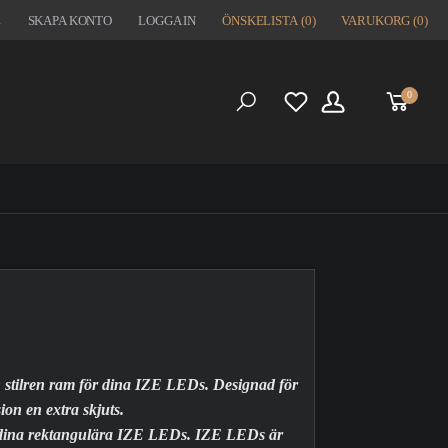
1
SKAPA KONTO
LOGGA IN
ÖNSKELISTA
(0)
VARUKORG
(0)
0
S
 stilren ram för dina IZE LEDs. Designad för
ion en extra skjuts.
 dina rektangulära IZE LEDs. IZE LEDs är