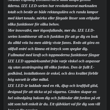
tiderna. IZE LED-serien har revolutionerat marknaden
totalt och består av både rektangulära och runda lampor
med klart tonade, mörka eller färgade linser som erbjuder
olika funktioner för olika behov.
Mer innovativt, mer iögonfallande, mer du. IZE LED-
serien kombinerar stil och funktion för att ge dig en look
du alltid vela ha men aldrig visste fanns. Redo att göra en
stilfull entré och lämna ett intryck som speglar dig.
Fullmatad med kraft och toppmoderna funktioner fångar
IZE LED uppmärksamhet från varje vinkel och anpassar
sig utan ansträngning till olika fordon. Den är fullt E-
godkänd, installationen är enkel, och dess kvalitet förblir
hög oavsett år eller miltal.
IZE LED är laddade med en rik, djup och kraftfull glöd,
designad för att sticka ut på vägarna. Glöden skapar en
hel solnedgång bakom dig och fulländar ditt fordon på ett
sätt som helt enkelt är du. Ett självklart val för dig som vill