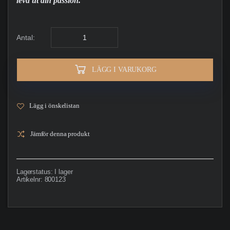
leva ut din passion.
Antal:
LÄGG I VARUKORG
Lägg i önskelistan
Jämför denna produkt
Lagerstatus:
I lager
Artikelnr:
800123