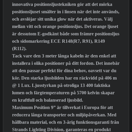
innovativa positionsljustekniken gör att det mörka
positionsljuset smälter in i linsen när det inte används,
och avslöjar sitt unika glow när det aktiveras. Välj
mellan vitt och orange positionsljus. Det orange ljuset
är dessutom E-godkänt både som främre positionsljus
och sidomarkering ECE R148(R7, R91), R149
(R112).
Tack vare den 3 meter långa kabeln är den enkel att
installera i olika positioner på ditt fordon. Det innebär
att den passar perfekt för dina behov, oavsett var du
kör. Den starka ljusbilden har en räckvidd på 406 m
@ 1 Lux. Ljusstyrkan på otroliga 13 400 faktiska
lumen och färgtemperaturen på 5700 kelvin skapar
en kraftfull och balanserad ljusbild.
Maximum Position 9” är tillverkat i Europa för att
reducera långa transporter och miljöpåverkan. Med
hållbara material, och en 3-årig funktionsgaranti från
Strands Lighting Division, garanteras en produkt