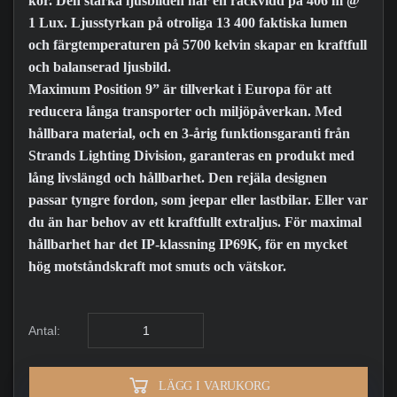
kör. Den starka ljusbilden har en räckvidd på 406 m @
1 Lux. Ljusstyrkan på otroliga 13 400 faktiska lumen
och färgtemperaturen på 5700 kelvin skapar en kraftfull
och balanserad ljusbild.
Maximum Position 9” är tillverkat i Europa för att
reducera långa transporter och miljöpåverkan. Med
hållbara material, och en 3-årig funktionsgaranti från
Strands Lighting Division, garanteras en produkt med
lång livslängd och hållbarhet. Den rejäla designen
passar tyngre fordon, som jeepar eller lastbilar. Eller var
du än har behov av ett kraftfullt extraljus. För maximal
hållbarhet har det IP-klassning IP69K, för en mycket
hög motståndskraft mot smuts och vätskor.
Antal:
LÄGG I VARUKORG