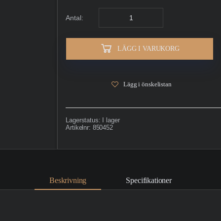
Antal:
LÄGG I VARUKORG
Lägg i önskelistan
Lagerstatus:
I lager
Artikelnr:
850452
Beskrivning
Specifikationer