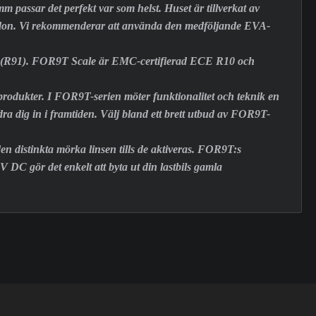
assar det perfekt var som helst. Huset är tillverkat av
itt fordon. Vi rekommenderar att använda den medföljande EVA-
8 (R91). FOR9T Scale är EMC-certifierad ECE R10 och
 produkter. I FOR9T-serien möter funktionalitet och teknik en
dra dig in i framtiden. Välj bland ett brett utbud av FOR9T-
 distinkta mörka linsen tills de aktiveras. FOR9T:s
V DC gör det enkelt att byta ut din lastbils gamla