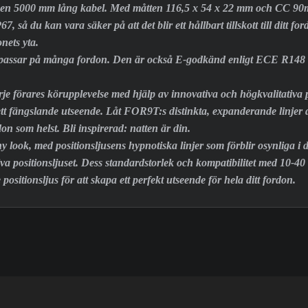
 en 5000 mm lång kabel. Med måtten 116,5 x 54 x 22 mm och CC 90mm p
67, så du kan vara säker på att det blir ett hållbart tillskott till d
nets yta.
 passar på många fordon. Den är också E-godkänd enligt ECE R14
.
arje förares körupplevelse med hjälp av innovativa och högkvalitativa
d ett fängslande utseende. Låt FOR9T:s distinkta, expanderande linjer 
don som helst. Bli inspirerad: natten är din.
, med positionsljusens hypnotiska linjer som förblir osynliga i den
va positionsljuset. Dess standardstorlek och kompatibilitet med 10-40 
sitionsljus för att skapa ett perfekt utseende för hela ditt fordon.