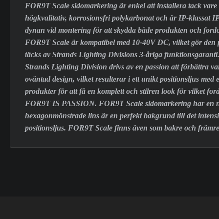
FOR9T Scale sidomarkering är enkel att installera tack vare
högkvalitativ, korrosionsfri polykarbonat och är IP-klassat IP
dynan vid montering för att skydda både produkten och fordo
FOR9T Scale är kompatibel med 10-40V DC, vilket gör den
täcks av Strands Lighting Divisions 3-åriga funktionsgaranti
Strands Lighting Division drivs av en passion att förbättra v
oväntad design, vilket resulterar i ett unikt positionsljus me
produkter för att få en komplett och stilren look för vilket for
FOR9T IS PASSION. FOR9T Scale sidomarkering har en ny look
hexagonmönstrade lins är en perfekt bakgrund till det intensi
positionsljus. FOR9T Scale finns även som bakre och främre po