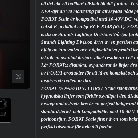
att det blir ett hållbart tillskott till ditt fordo
EVA-dynan vid montering för att skydda både pr
FOR9T Scale är kompatibel med 10-40V DC, vil
också E-godkänd enligt ECE R148 (R91). FOR
täcks av Strands Lighting Divisions 3-åriga funk
Strands Lighting Division drivs av en passion at
hjälp av innovativa och högkvalitativa produkte
teknik en oväntad design, vilket resulterar i ett 
Låt FOR9T:s distinkta, expanderande linjer dra d
av FOR9T-produkter för att få en komplett och sti
inspirerad: natten är din.
FOR9T IS PASSION. FOR9T Scale sidomarkering
hypnotiska linjer som förblir osynliga i den dist
hexagonmönstrade lins är en perfekt bakgrund till
standardstorlek och kompatibilitet med 10-40 V DC
positionsljus. FOR9T Scale finns även som bakre 
perfekt utseende för hela ditt fordon.