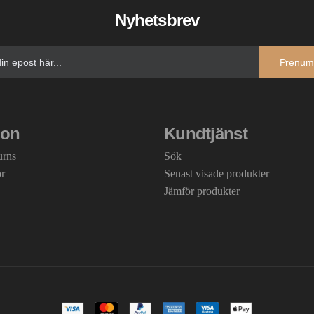
Nyhetsbrev
Prenum
ion
Kundtjänst
urns
Sök
or
Senast visade produkter
Jämför produkter