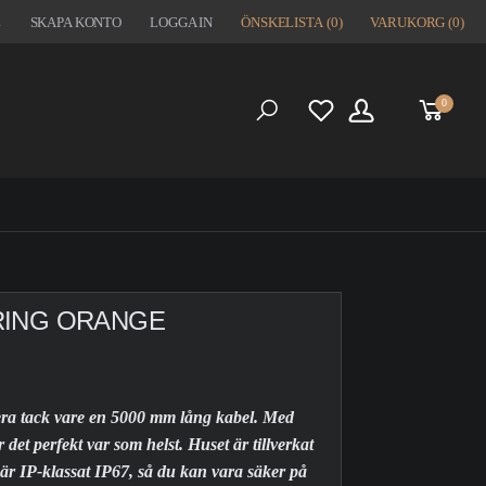
1
SKAPA KONTO
LOGGA IN
ÖNSKELISTA
(0)
VARUKORG
(0)
0
S
RING ORANGE
era tack vare en 5000 mm lång kabel. Med
t perfekt var som helst. Huset är tillverkat
 är IP-klassat IP67, så du kan vara säker på