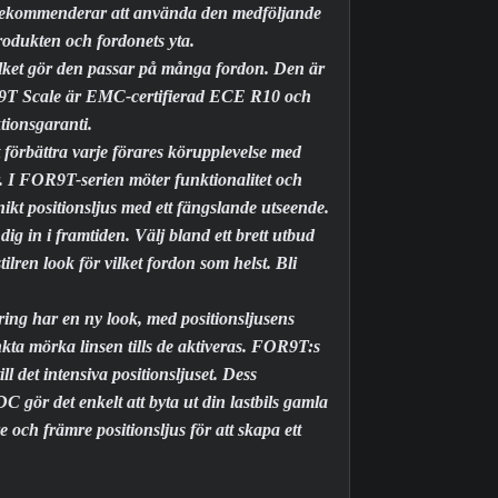
n. Vi rekommenderar att använda den medföljande
odukten och fordonets yta.
ket gör den passar på många fordon. Den är
9T Scale är EMC-certifierad ECE R10 och
tionsgaranti.
t förbättra varje förares körupplevelse med
r. I FOR9T-serien möter funktionalitet och
unikt positionsljus med ett fängslande utseende.
ig in i framtiden. Välj bland ett brett utbud
lren look för vilket fordon som helst. Bli
 har en ny look, med positionsljusens
inkta mörka linsen tills de aktiveras. FOR9T:s
 det intensiva positionsljuset. Dess
 gör det enkelt att byta ut din lastbils gamla
och främre positionsljus för att skapa ett