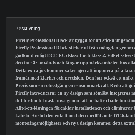
Beskrivning
Firefly Professional Black är byggd för att sticka ut geno
Firefly Professional Black sticker ut från mängden genom a
godkänd enligt ECE R65 klass 1 och klass 2. Vilket säkerstäl
den inte är används och fångar uppmärksamheten hos alla
Detta extraljus kommer säkerligen att imponera på alla som
framåt med klarhet och precision. Den har också ett unikt du
Precis som en solnedgång en sensommarkväll. Redo att guid
Firefly introducerar en ny design som sömlöst integreras 
ditt fordon till nästa nivå genom att förbättra både funktio
Allt-i-ett-lösningen förenklar installationen och eliminer
kabeln. Anslut den enkelt med den medföljande DT-6-konta
monteringsmöjligheter och nya design kommer detta extralju