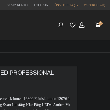
1
SKAPA KONTO
LOGGA IN
ÖNSKELISTA
(0)
VARUKORG
(0)
0
S
 LED PROFESSIONAL
oretisk lumen 16800 Faktisk lumen 12076 1
Svart Linsfärg Klar Färg LED:s Amber, Vit