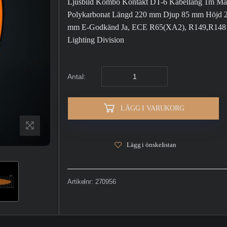
Ljusbild Kombo Kontakt DT-6 Kabelläng 1m Mate
Polykarbonat Längd 220 mm Djup 85 mm Höjd 22
mm E-Godkänd Ja, ECE R65(XA2), R149,R148 E
Lighting Division
Antal:
LÄGG I VARUKORG
Lägg i önskelistan
Artikelnr:
270956