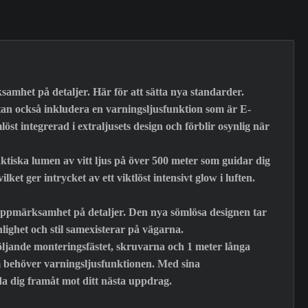
samhet på detaljer. Här för att sätta nya standarder.
utan också inkludera en varningsljusfunktion som är E-
öst integrerad i extraljusets design och förblir osynlig när
ktiska lumen av vitt ljus på över 500 meter som guidar dig
et ger intrycket av ett viktlöst intensivt glow i luften.
r uppmärksamhet på detaljer. Den nya sömlösa designen tar
nlighet och stil samexisterar på vägarna.
följande monteringsfästet, skruvarna och 1 meter långa
m behöver varningsljusfunktionen. Med sina
da dig framåt mot ditt nästa uppdrag.