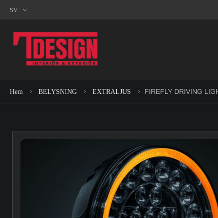
SV
FIREFLY DRIVING LIG
Hem
BELYSNING
EXTRALJUS