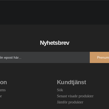
Nyhetsbrev
Prenum
ion
Kundtjänst
urns
Sök
or
Senast visade produkter
Jämför produkter