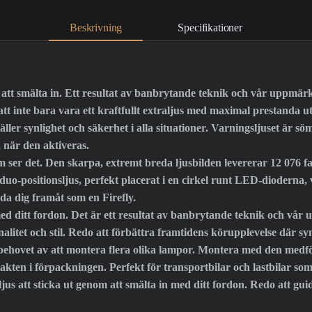
Beskrivning
Specifikationer
m att smälta in. Ett resultat av banbrytande teknik och vår uppmärk
tt inte bara vara ett kraftfullt extraljus med maximal prestanda 
ler synlighet och säkerhet i alla situationer. Varningsljuset är söml
 när den aktiveras.
 ser det. Den skarpa, extremt breda ljusbilden levererar 12 076 fa
o-positionsljus, perfekt placerat i en cirkel runt LED-dioderna, vilk
a dig framåt som en Firefly.
med ditt fordon. Det är ett resultat av banbrytande teknik och vå
nalitet och stil. Redo att förbättra framtidens körupplevelse där sy
ar behovet av att montera flera olika lampor. Montera med den med
kten i förpackningen. Perfekt för transportbilar och lastbilar so
s att sticka ut genom att smälta in med ditt fordon. Redo att gui