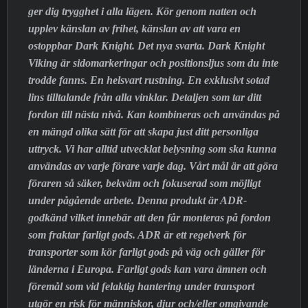
ger dig trygghet i alla lägen. Kör genom natten och
upplev känslan av frihet, känslan av att vara en
ostoppbar Dark Knight. Det nya svarta. Dark Knight
Viking är sidomarkeringar och positionsljus som du inte
trodde fanns. En helsvart rustning. En exklusivt sotad
lins tilltalande från alla vinklar. Detaljen som tar ditt
fordon till nästa nivå. Kan kombineras och användas på
en mängd olika sätt för att skapa just ditt personliga
uttryck. Vi har alltid utvecklat belysning som ska kunna
användas av varje förare varje dag. Vårt mål är att göra
föraren så säker, bekväm och fokuserad som möjligt
under pågående arbete. Denna produkt är ADR-
godkänd vilket innebär att den får monteras på fordon
som fraktar farligt gods. ADR är ett regelverk för
transporter som kör farligt gods på väg och gäller för
länderna i Europa. Farligt gods kan vara ämnen och
föremål som vid felaktig hantering under transport
utgör en risk för människor, djur och/eller omgivande