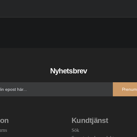
Nyhetsbrev
Prenum
ion
Kundtjänst
urns
Sök