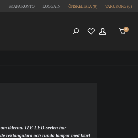
1
SKAPA KONTO
LOGGA IN
ÖNSKELISTA
(0)
VARUKORG
(0)
0
S
enom tiderna. IZE LED-serien har
både rektangulära och runda lampor med klart