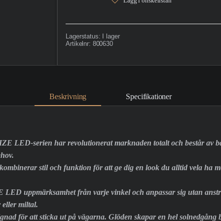
Lägg i önskelistan
Lagerstatus:
I lager
Artikelnr:
800630
Beskrivning
Specifikationer
 IZE LED-serien har revolutionerat marknaden totalt och består av 
ehov.
binerar stil och funktion för att ge dig en look du alltid vela ha men
LED uppmärksamhet från varje vinkel och anpassar sig utan ansträn
eller miltal.
gnad för att sticka ut på vägarna. Glöden skapar en hel solnedgång ba