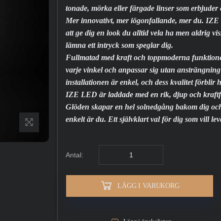
tonade, mörka eller färgade linser som erbjuder 
Mer innovativt, mer iögonfallande, mer du. IZE
att ge dig en look du alltid vela ha men aldrig vis
lämna ett intryck som speglar dig.
Fullmatad med kraft och toppmoderna funktio
varje vinkel och anpassar sig utan ansträngning 
installationen är enkel, och dess kvalitet förblir h
IZE LED är laddade med en rik, djup och kraftful
Glöden skapar en hel solnedgång bakom dig och f
enkelt är du. Ett självklart val för dig som vill le
Antal:
LÄGG I VARUKORG