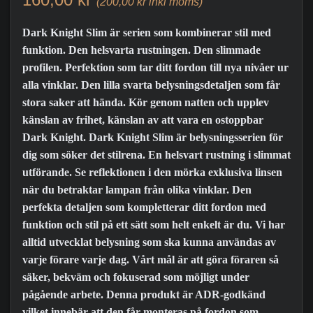
(200,00 kr inkl moms)
Dark Knight Slim är serien som kombinerar stil med
funktion. Den helsvarta rustningen. Den slimmade
profilen. Perfektion som tar ditt fordon till nya nivåer ur
alla vinklar. Den lilla svarta belysningsdetaljen som får
stora saker att hända. Kör genom natten och upplev
känslan av frihet, känslan av att vara en ostoppbar
Dark Knight. Dark Knight Slim är belysningsserien för
dig som söker det stilrena. En helsvart rustning i slimmat
utförande. Se reflektionen i den mörka exklusiva linsen
när du betraktar lampan från olika vinklar. Den
perfekta detaljen som kompletterar ditt fordon med
funktion och stil på ett sätt som helt enkelt är du. Vi har
alltid utvecklat belysning som ska kunna användas av
varje förare varje dag. Vårt mål är att göra föraren så
säker, bekväm och fokuserad som möjligt under
pågående arbete. Denna produkt är ADR-godkänd
vilket innebär att den får monteras på fordon som