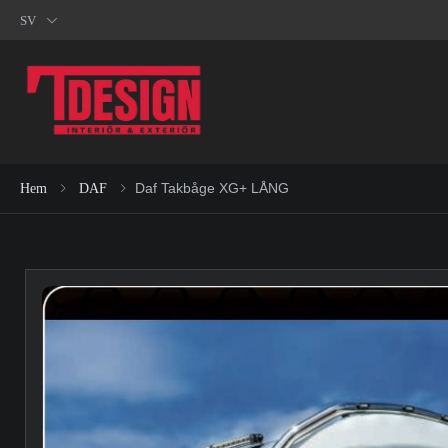
SV
Daf Takbåge XG+ LÅNG
Hem
DAF