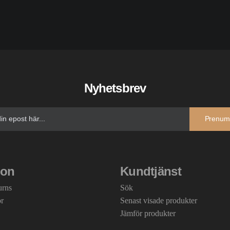
Nyhetsbrev
Prenum
ion
Kundtjänst
urns
Sök
or
Senast visade produkter
Jämför produkter