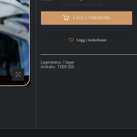
LÄGG I VARUKORG
Lägg i önskelistan
Lagerstatus:
I lager
Artikelnr:
TDDF305