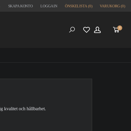
1
SKAPA KONTO
LOGGA IN
ÖNSKELISTA
(0)
VARUKORG
(0)
0
S
ig kvalitet och hållbarhet.