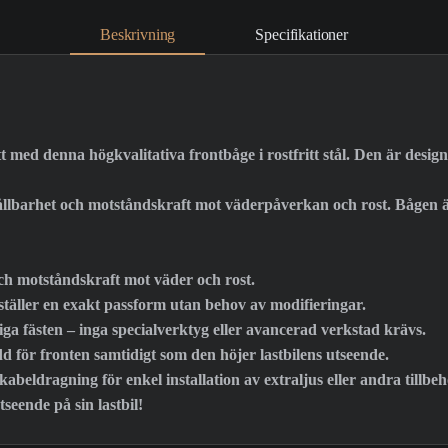
Beskrivning
Specifikationer
t med denna högkvalitativa frontbåge i rostfritt stål. Den är desig
g hållbarhet och motståndskraft mot väderpåverkan och rost. Bågen ä
 och motståndskraft mot väder och rost.
täller en exakt passform utan behov av modifieringar.
ga fästen – inga specialverktyg eller avancerad verkstad krävs.
dd för fronten samtidigt som den höjer lastbilens utseende.
kabeldragning för enkel installation av extraljus eller andra tillbe
seende på sin lastbil!