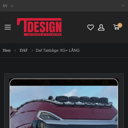
SV
0
Toggle mobile menu
Daf Takbåge XG+ LÅNG
Hem
DAF