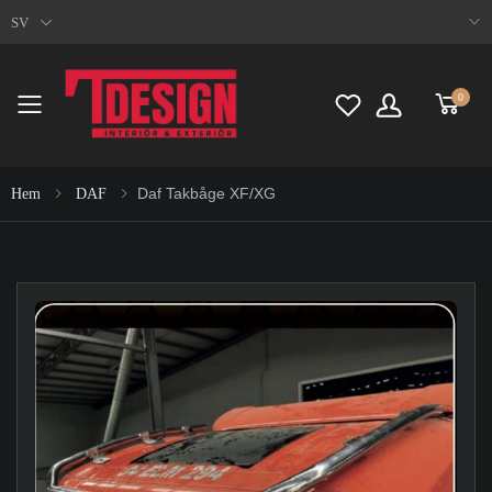
SV
0
Toggle mobile menu
Daf Takbåge XF/XG
Hem
DAF