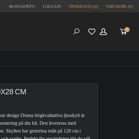
1
SKAPA KONTO
LOGGA IN
ÖNSKELISTA
(0)
VARUKORG
(0)
0
S
0X28 CM
ar design Denna högkvalitativa ljusskylt är
 montering på din bil. Den levereras med
ion. Skylten har generösa mått på 120 cm i
 och synlig. Perfekt för användning där du vill