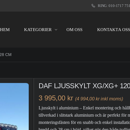
RING: 010-1717 75
HEM
KATEGORIER
OM OSS
KONTAKTA OS
28 CM
DAF LJUSSKYLT XG/XG+ 12
3 995,00 kr
(4 994,00 kr inkl moms)
Ljusskylt i aluminium – Enkel montering och hållb
tillverkad i slitstark aluminium och är perfekt för
monteringsfästen för en snabb och enkel installat
bredd och 28 cm i höjd, vilket gör den både tydlig