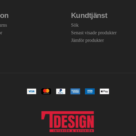
ion
Kundtjänst
urns
Sök
or
Senast visade produkter
Jämför produkter