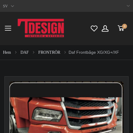
SV
0
Toggle mobile menu
Daf Frontbåge XG/XG+/XF
Hem
DAF
FRONTRÖR