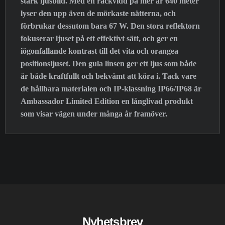
stark ljusbild. Med en räckvidd på mer är 640 meter
lyser den upp även de mörkaste nätterna, och
förbrukar dessutom bara 67 W. Den stora reflektorn
fokuserar ljuset på ett effektivt sätt, och ger en
iögonfallande kontrast till det vita och orangea
positionsljuset. Den gula linsen ger ett ljus som både
är både kraftfullt och bekvämt att köra i. Tack vare
de hållbara materialen och IP-klassning IP66/IP68 är
Ambassador Limited Edition en långlivad produkt
som visar vägen under många år framöver.
Nyhetsbrev